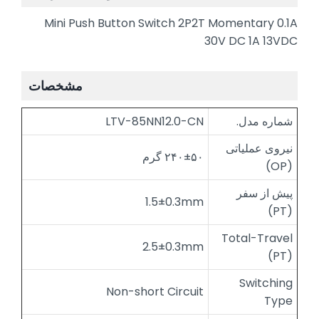
Mini Push Button Switch 2P2T Momentary 0.1A
30V DC 1A 13VDC
مشخصات
شماره مدل.
LTV-85NN12.0-CN
نیروی عملیاتی
۲۴۰±۵۰ گرم
(OP)
پیش از سفر
1.5±0.3mm
(PT)
Total-Travel
2.5±0.3mm
(PT)
Switching
Non-short Circuit
Type