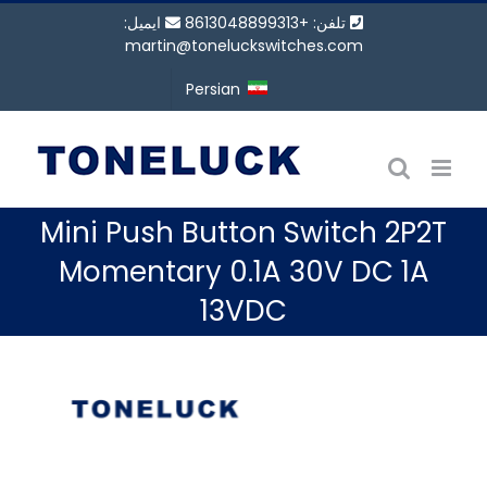
رش
تلفن: +8613048899313
ایمیل:
ه
martin@toneluckswitches.com
حتوا
Persian
Mini Push Button Switch 2P2T
Momentary 0.1A 30V DC 1A
13VDC