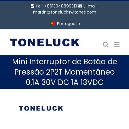
Ir
Tel.: +8613048899313
E-mail :
para
martin@toneluckswitches.com
o
Portuguese
conteúdo
Mini Interruptor de Botão de
Pressão 2P2T Momentâneo
0,1A 30V DC 1A 13VDC