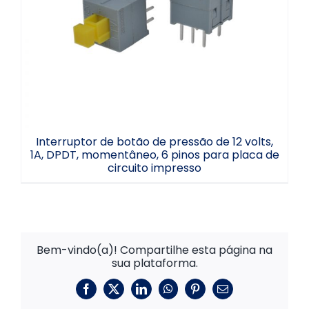
volts, 1A, DPDT, momentâneo, 6 pinos
para placa de circuito impresso
Interruptor de botão de pressão de 12 volts,
1A, DPDT, momentâneo, 6 pinos para placa de
circuito impresso
Bem-vindo(a)! Compartilhe esta página na
sua plataforma.
Facebook
X
LinkedIn
WhatsApp
Pinterest
E-
mail