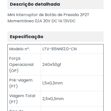
Descrição detalhada
Mini Interruptor de Botão de Pressão 2P2T
Momentâneo 0,1A 30V DC 1A 13VDC
Especificação
Modelo nº.
LTV-85NN12.0-CN
Força
Operacional
240±50gf
(OP)
Pré-viagem
1,5±0,3mm
(PT)
Viagem Total
2,5±0,3mm
(PT)