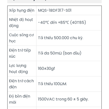
Xếp hạng điện
MQS-1BDF317-S01
Nhiệt độ hoạt
-40℃ đến +85℃ (40T85)
động
Cuộc sống cơ
Tối thiểu 500.000 chu kỳ.
học
Điện trở tiếp
Tối đa 50mΩ (ban đầu)
xúc
Lực lượng
160±30gf
hoạt động
Điện trở cách
Tối thiểu 100ΩM.
điện
Độ bền điện
1500VAC trong 60 ± 5 giây.
môi