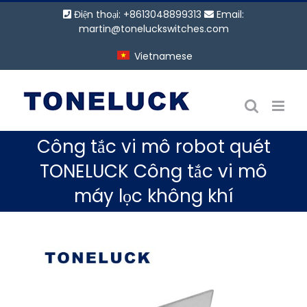
Bỏ
Điện thoại: +8613048899313
Email:
qua
martin@toneluckswitches.com
nội
Vietnamese
dung
Công tắc vi mô robot quét
TONELUCK Công tắc vi mô
máy lọc không khí