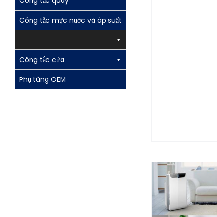
Công tắc quay
Công tắc mực nước và áp suất
Công tắc cửa
Phụ tùng OEM