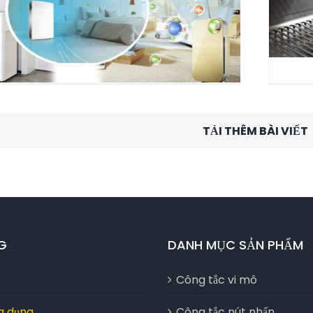
 nguyên lý hoạt động của công tắc vi mô
máy lọc không khí
TẢI THÊM BÀI VIẾT
G
DANH MỤC SẢN PHẨM
Công tắc vi mô
ia dụng
Công tắc nút nhấn