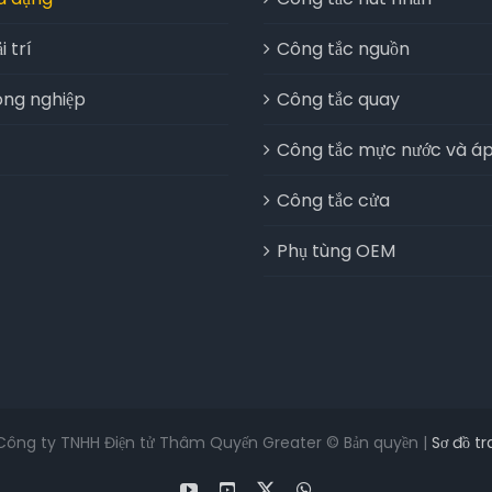
i trí
Công tắc nguồn
công nghiệp
Công tắc quay
Công tắc mực nước và áp
Công tắc cửa
Phụ tùng OEM
Công ty TNHH Điện tử Thâm Quyến Greater © Bản quyền |
Sơ đồ t
YouTube
Facebook
X
WhatsApp