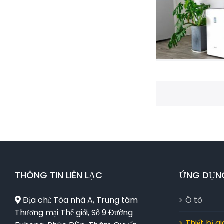
Lựa chọn và
THÔNG TIN LIÊN LẠC
ỨNG DỤN
Địa chỉ: Tòa nhà A, Trung tâm
Ô tô
Thương mại Thế giới, Số 9 Đường
Thiết bị g