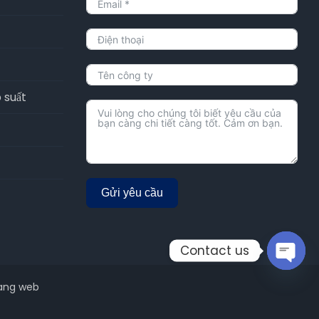
 suất
Gửi yêu cầu
Alternative:
Contact us
Open
chaty
rang web