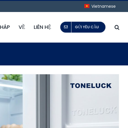
Vietnamese
PHÁP
VỀ
LIÊN HỆ
GỬI YÊU CẦU