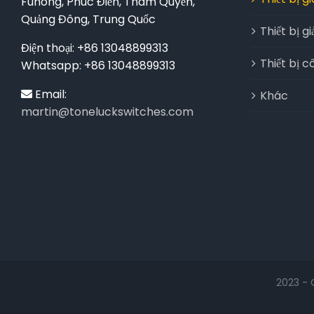
Fuhong, Phúc Điền, Thâm Quyến,
Quảng Đông, Trung Quốc
Thiết bị giả
Điện thoại: +86 13048899313
Thiết bị 
Whatsapp: +86 13048899313
Email:
Khác
martin@toneluckswitches.com
2023 - 