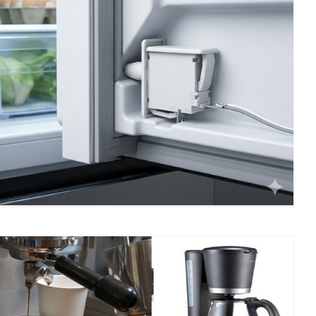
ối ưu hóa độ tươi ngon và trải nghiệm người dùng:
Ứng dụng công tắc siêu nhỏ Toneluck D6 Series
trong điều khiển đèn cửa tủ lạnh
 Chức năng và nguyên lý của công tắc vi mô của