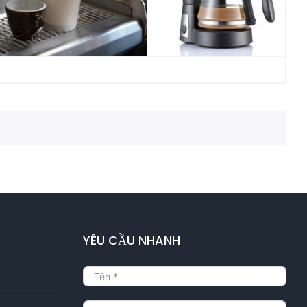
máy pha cà phê
YÊU CẦU NHANH