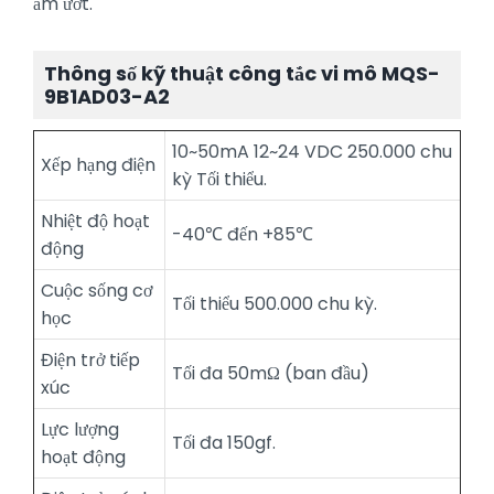
ẩm ướt.
Thông số kỹ thuật công tắc vi mô MQS-
9B1AD03-A2
10~50mA 12~24 VDC 250.000 chu
Xếp hạng điện
kỳ Tối thiểu.
Nhiệt độ hoạt
-40℃ đến +85℃
động
Cuộc sống cơ
Tối thiểu 500.000 chu kỳ.
học
Điện trở tiếp
Tối đa 50mΩ (ban đầu)
xúc
Lực lượng
Tối đa 150gf.
hoạt động