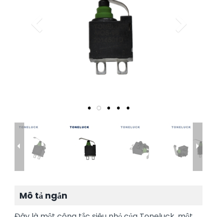
Mô tả ngắn
Đây là một công tắc siêu nhỏ của Toneluck, một