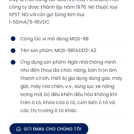
công ty được thành lập năm 1976. Nó thuộc loại
SPST NO với cần gạt bằng kim loại.
1~50mA/5~16VDC
Công tắc vi mô dòng MQS-9B
Tên sản phẩm: MQS-9B1AD03-A2
Ứng dụng sản phẩm:
Ngôi nhà thông minh
như điện thoại đa chức năng, bàn trộn âm
thanh cỡ lớn, thiết bị gia dụng dùng gas, máy
giặt, máy rửa chén, v.v.; súng sạc xe năng
lượng mới, bộ điều khiển điều hòa không khí
trên ô tô, khóa cửa ô tô, cảm biến ô tô và
các thị trường ô tô khác.
GỬI EMAIL CHO CHÚNG TÔI