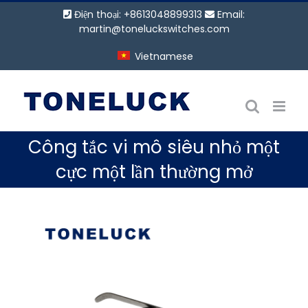
Bỏ
Điện thoại: +8613048899313
Email:
qua
martin@toneluckswitches.com
nội
Vietnamese
dung
Công tắc vi mô siêu nhỏ một
cực một lần thường mở