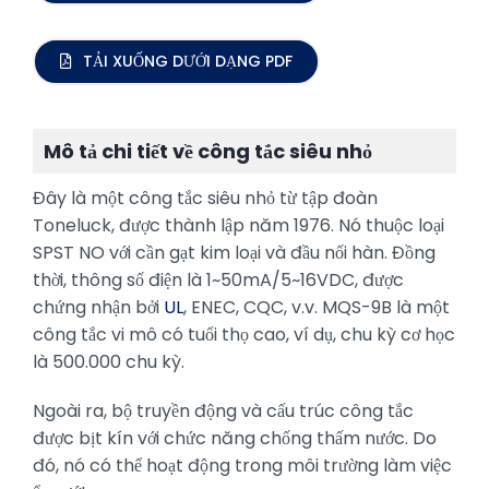
TẢI XUỐNG DƯỚI DẠNG PDF
Mô tả chi tiết về công tắc siêu nhỏ
Đây là một công tắc siêu nhỏ từ tập đoàn
Toneluck, được thành lập năm 1976. Nó thuộc loại
SPST NO với cần gạt kim loại và đầu nối hàn. Đồng
thời, thông số điện là 1~50mA/5~16VDC, được
chứng nhận bởi
UL
, ENEC, CQC, v.v. MQS-9B là một
công tắc vi mô có tuổi thọ cao, ví dụ, chu kỳ cơ học
là 500.000 chu kỳ.
Ngoài ra, bộ truyền động và cấu trúc công tắc
được bịt kín với chức năng chống thấm nước. Do
đó, nó có thể hoạt động trong môi trường làm việc