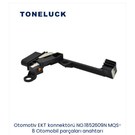
Otomotiv EKT konnektörü NO.1852609N
MQS-8 Otomobil parçaları anahtarı
Otomotiv EKT konnektörü NO.1852609N MQS-
8 Otomobil parçaları anahtarı