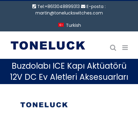
İçeriğe
Tel:+8613048899313
E-posta :
geç
martin@toneluckswitches.com
Turkish
Buzdolabı ICE Kapı Aktüatörü
12V DC Ev Aletleri Aksesuarları