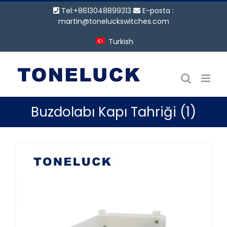
İçeriğe
Tel:+8613048899313
E-posta :
geç
martin@toneluckswitches.com
Turkish
Buzdolabı Kapı Tahriği (1)