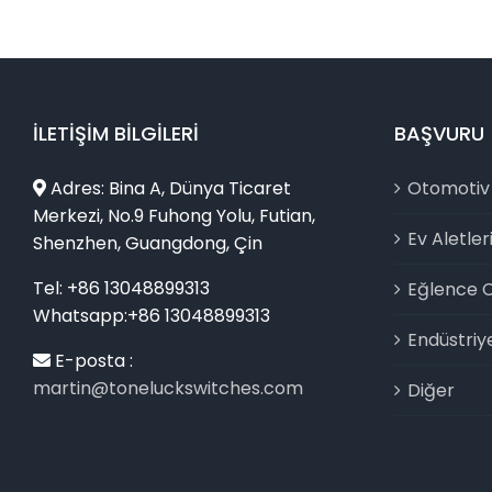
İLETIŞIM BILGILERI
BAŞVURU
Adres: Bina A, Dünya Ticaret
Otomotiv
Merkezi, No.9 Fuhong Yolu, Futian,
Ev Aletler
Shenzhen, Guangdong, Çin
Tel: +86 13048899313
Eğlence C
Whatsapp:+86 13048899313
Endüstriy
E-posta :
martin@toneluckswitches.com
Diğer