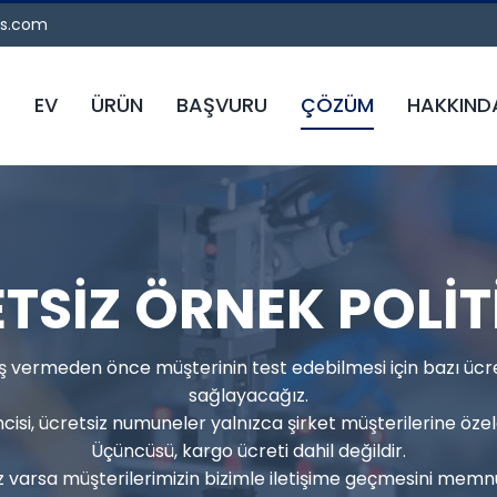
es.com
EV
ÜRÜN
BAŞVURU
ÇÖZÜM
HAKKIND
TSİZ ÖRNEK POLİT
iş vermeden önce müşterinin test edebilmesi için bazı üc
sağlayacağız.
incisi, ücretsiz numuneler yalnızca şirket müşterilerine özeld
Üçüncüsü, kargo ücreti dahil değildir.
 varsa müşterilerimizin bizimle iletişime geçmesini memnu