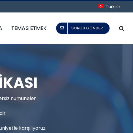
Turkish
A
TEMAS ETMEK
SORGU GÖNDER
İKASI
retsiz numuneler
ir.
niyetle karşılıyoruz.