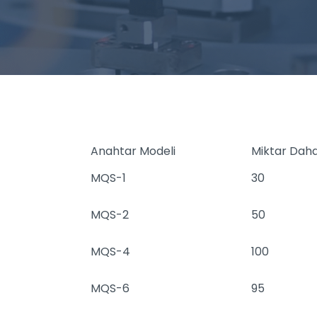
Anahtar Modeli
Miktar Dah
MQS-1
30
MQS-2
50
MQS-4
100
MQS-6
95