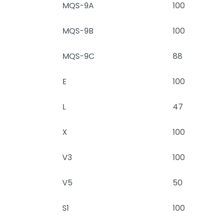
MQS-9A
100
MQS-9B
100
MQS-9C
88
E
100
L
47
X
100
V3
100
V5
50
S1
100