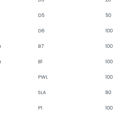
D5
50
D6
100
ı
B7
100
ı
B1
100
PWL
100
SLA
80
P1
100