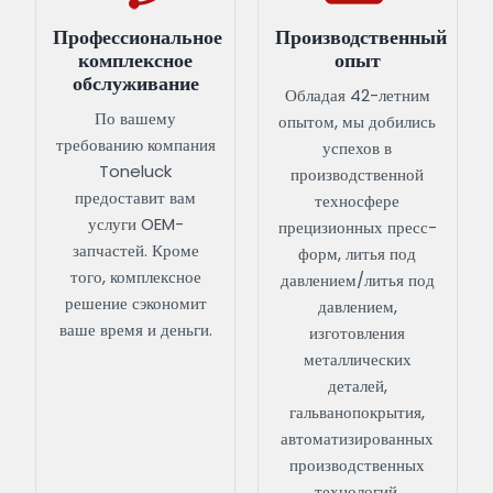
Профессиональное
Производственный
комплексное
опыт
обслуживание
Обладая 42-летним
По вашему
опытом, мы добились
требованию компания
успехов в
Toneluck
производственной
предоставит вам
техносфере
услуги OEM-
прецизионных пресс-
запчастей. Кроме
форм, литья под
того, комплексное
давлением/литья под
решение сэкономит
давлением,
ваше время и деньги.
изготовления
металлических
деталей,
гальванопокрытия,
автоматизированных
производственных
технологий.