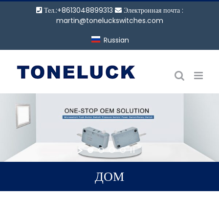
Перейти
Тел.:+8613048899313
Электронная почта :
к
martin@toneluckswitches.com
содержанию
Russian
ДОМ