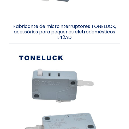
Fabricante de microinterruptores TONELUCK,
acessórios para pequenos eletrodomésticos
L42AD
Microinterruptor TONELUCK 0,1A para
máquina automática de bebidas,
microinterruptor 40t85 para porta de
enrolar.