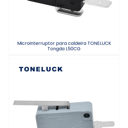
Microinterruptor para caldeira TONELUCK
Tongda L50CG
Microinterruptor da Série L Toneluck
L41CJ-BA02A1-01