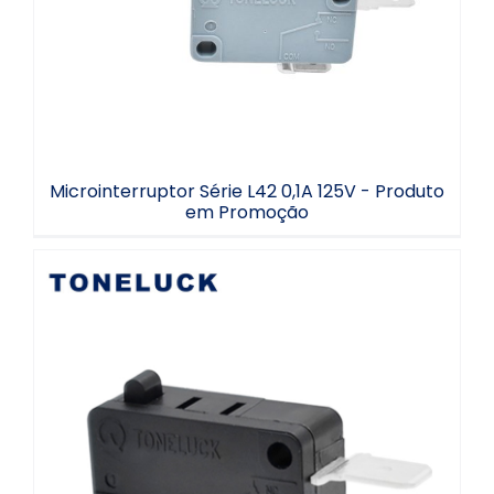
Microinterruptor Série L42 0,1A 125V - Produto
em Promoção
Microinterruptor de baixa força 8 a 15gf