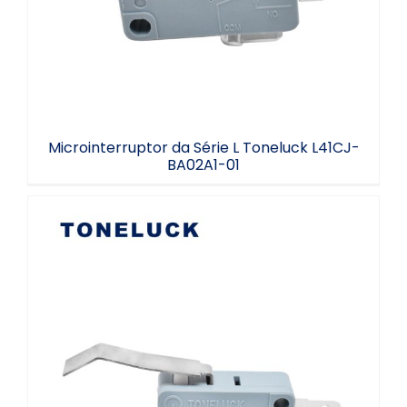
Microinterruptor da Série L Toneluck L41CJ-
BA02A1-01
Microinterruptor Série L42 0,1A 125V -
Produto em Promoção