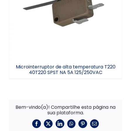
Microinterruptor de alta temperatura
T220 40T220 SPST NA 5A 125/250VAC
Microinterruptor de alta temperatura T220
40T220 SPST NA 5A 125/250VAC
Bem-vindo(a)! Compartilhe esta página na
sua plataforma.
Facebook
X
LinkedIn
WhatsApp
Pinterest
E-
mail