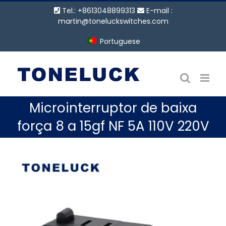
Ir
Tel.: +8613048899313
E-mail :
para
martin@toneluckswitches.com
o
Portuguese
conteúdo
Microinterruptor de baixa
força 8 a 15gf NF 5A 110V 220V