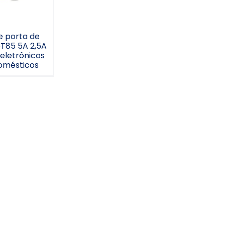
e porta de
5T85 5A 2,5A
letrônicos
omésticos