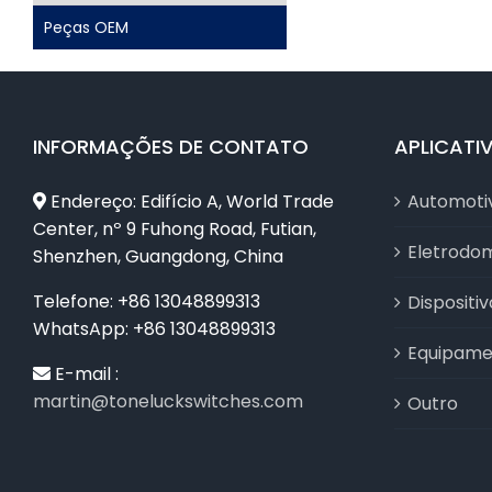
Peças OEM
INFORMAÇÕES DE CONTATO
APLICATI
Endereço: Edifício A, World Trade
Automoti
Center, nº 9 Fuhong Road, Futian,
Eletrodo
Shenzhen, Guangdong, China
Telefone: +86 13048899313
Dispositi
WhatsApp: +86 13048899313
Equipamen
E-mail :
martin@toneluckswitches.com
Outro