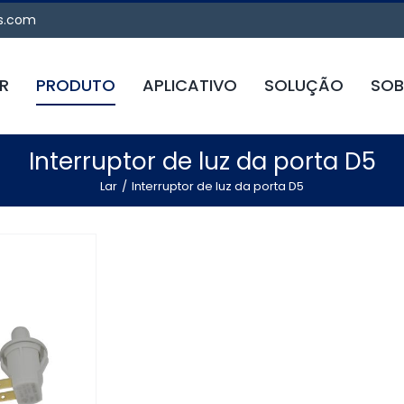
s.com
R
PRODUTO
APLICATIVO
SOLUÇÃO
SOB
Interruptor de luz da porta D5
Lar
Interruptor de luz da porta D5
e porta de
 25T85 5A
onentes
os para
ésticos