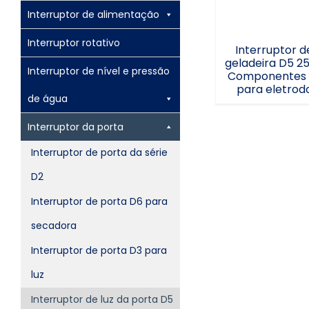
Interruptor de alimentação
Interruptor rotativo
Interruptor d
geladeira D5 2
Interruptor de nível e pressão
Componentes e
para eletrod
de água
Interruptor da porta
Interruptor de porta da série
D2
Interruptor de porta D6 para
secadora
Interruptor de porta D3 para
luz
Interruptor de luz da porta D5