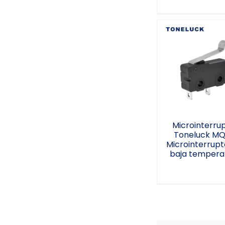
Microinterru
Toneluck MQ
Microinterru
de baja
temperatu
Microinterru
Toneluck MQ
Microinterrupt
baja tempera