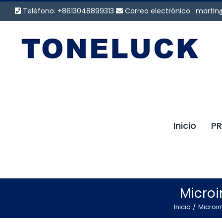
Saltar
Teléfono: +8613048899313
Correo electrónico :
martin
al
contenido
Inicio
P
Microi
Inicio
Microin