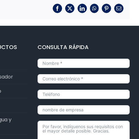
Facebook
X
LinkedIn
WhatsApp
Pinterest
Correo
electrónic
UCTOS
CONSULTA RÁPIDA
lsador
o
gua y