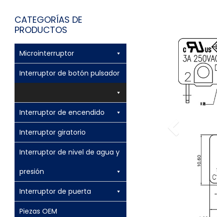
CATEGORÍAS DE
PRODUCTOS
Microinterruptor
Interruptor de botón pulsador
Interruptor de encendido
Interruptor giratorio
Interruptor de nivel de agua y
presión
Interruptor de puerta
Piezas OEM