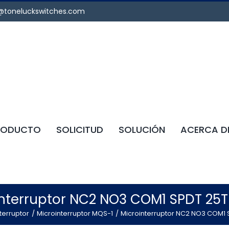
@toneluckswitches.com
RODUCTO
SOLICITUD
SOLUCIÓN
ACERCA D
nterruptor NC2 NO3 COM1 SPDT 25
terruptor
Microinterruptor MQS-1
Microinterruptor NC2 NO3 COM1 