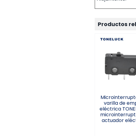
Productos re
Microinterru
de varilla 
empuje eléct
TONELUCK
microinterru
de actuad
eléctrico
Microinterrupt
varilla de em
eléctrica TONE
microinterrupt
actuador eléc