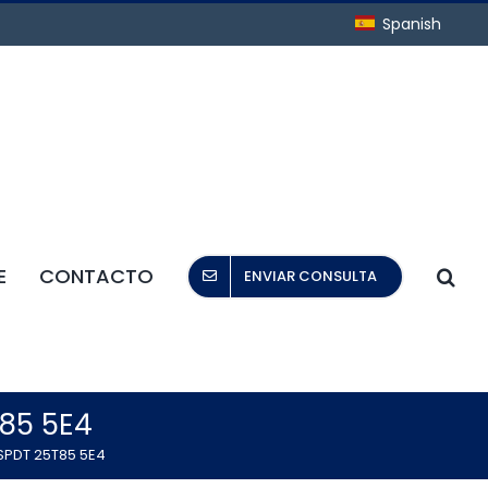
Spanish
E
CONTACTO
ENVIAR CONSULTA
T85 5E4
SPDT 25T85 5E4