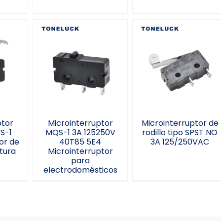
Microinterruptor
ptor
MQS-1 3A 125250V
S-1
Microinterruptor
40T85 5E4
ptor
de rodillo tipo SPST
Microinterruptor
NO 3A 125/250VAC
para
ra
electrodomésticos
ptor
Microinterruptor
Microinterruptor de
S-1
MQS-1 3A 125250V
rodillo tipo SPST NO
or de
40T85 5E4
3A 125/250VAC
tura
Microinterruptor
para
electrodomésticos