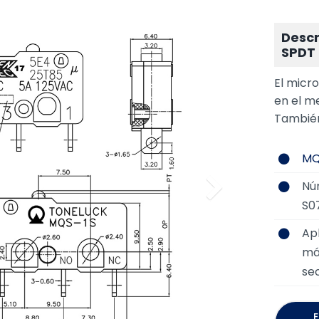
Descr
SPDT
El micr
en el m
También
MQ
Nú
S0
Ap
má
se