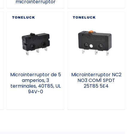
microinterruptor
Microinterruptor
Microinterruptor
de 5 amperios, 3
NC2 NO3 COM1
terminales, 40T85,
SPDT 25T85 5E4
UL 94V-0
Microinterruptor de 5
Microinterruptor NC2
amperios, 3
NO3 COM1 SPDT
terminales, 40T85, UL
25T85 5E4
94V-0