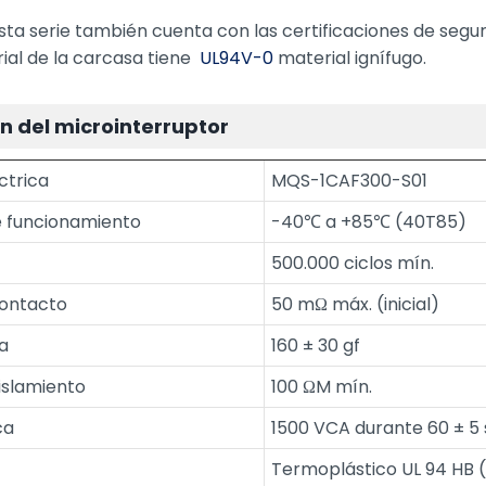
esta serie también cuenta con las certificaciones de segu
ial de la carcasa tiene
UL94V-0
material ignífugo.
n del microinterruptor
éctrica
MQS-1CAF300-S01
 funcionamiento
-40℃ a +85℃ (40T85)
500.000 ciclos mín.
contacto
50 mΩ máx. (inicial)
a
160 ± 30 gf
islamiento
100 ΩM mín.
ca
1500 VCA durante 60 ± 5 
Termoplástico UL 94 HB 