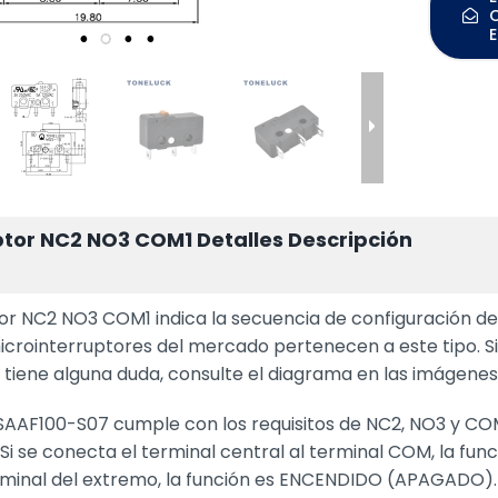
ptor NC2 NO3 COM1 Detalles Descripción
or NC2 NO3 COM1 indica la secuencia de configuración del c
icrointerruptores del mercado pertenecen a este tipo. 
 tiene alguna duda, consulte el diagrama en las imágenes
AAF100-S07 cumple con los requisitos de NC2, NO3 y COM1
i se conecta el terminal central al terminal COM, la fu
rminal del extremo, la función es ENCENDIDO (APAGADO).