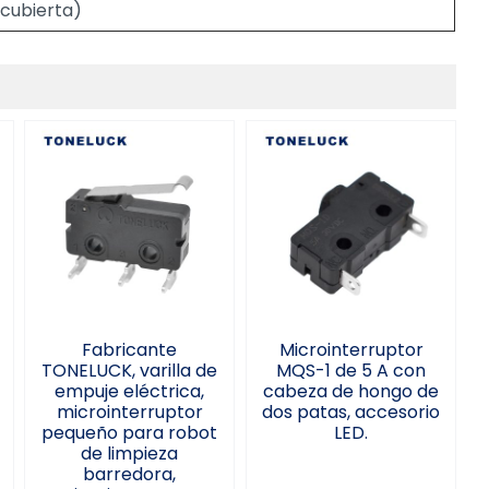
(cubierta)
Fabricante
TONELUCK, varilla
Microinterruptor
de empuje
MQS-1 de 5 A con
eléctrica,
cabeza de hongo
microinterruptor
de dos patas,
pequeño para
accesorio LED.
robot de limpieza
barredora,
microinterruptor
Fabricante
Microinterruptor
TONELUCK, varilla de
MQS-1 de 5 A con
empuje eléctrica,
cabeza de hongo de
microinterruptor
dos patas, accesorio
pequeño para robot
LED.
de limpieza
barredora,