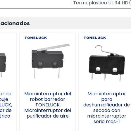
Termoplástico UL 94 HB 
lacionados
ptor
Microinterruptor
Microinterruptor
de
del robot barredor
para
rica
TONELUCK
deshumidificador
,
Microinterruptor
de secado con
ptor
del purificador de
microinterruptor
or
aire
serie mqs-1
or de
Microinterruptor del
Microinterruptor
puje
robot barredor
para
LUCK,
TONELUCK
deshumidificador de
or de
Microinterruptor del
secado con
trico
purificador de aire
microinterruptor
serie mqs-1