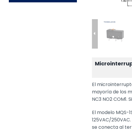
Microinterru
El microinterrupt
mayoría de los m
NC3 NO2 COM1. Si
El modelo MQS-1S
125VAC/250VAC. S
se conecta al te