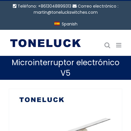
Saltar
Teléfono: +8613048899313
Correo electrónico :
al
martin@toneluckswitches.com
contenido
Spanish
Microinterruptor electrónico
V5