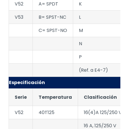
V52
A= SPDT
K
V53
B= SPST-NC
L
C= SPST-NO
M
N
P
(Ref. a E4-7)
Especificación
Serie
Temperatura
Clasificación
V52
40T125
16(4)A 125/250 VCA
16 A, 125/250 V