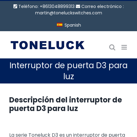
Saltar
Teléfono: +8613048899313
Correo electrónico :
al
martin@toneluckswitches.com
contenido
Spanish
Interruptor de puerta D3 para
luz
Descripción del interruptor de
puerta D3 para luz
La serie Toneluck D3 es un interruptor de puerta