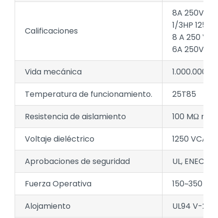
8A 250VAC 
1/3HP 125/2
Calificaciones
8 A 250 V C
6A 250VAC 5
Vida mecánica
1.000.000 de
Temperatura de funcionamiento.
25T85
Resistencia de aislamiento
100 MΩ mín.
Voltaje dieléctrico
1250 VCA du
Aprobaciones de seguridad
UL, ENEC
Fuerza Operativa
150~350 gf
Alojamiento
UL94 V-2