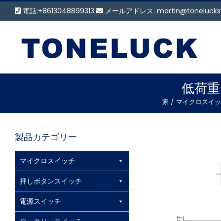
コ
電話:+8613048899313
メールアドレス:
martin@tonelucks
ン
テ
ン
ツ
に
ス
低荷重マ
キ
家
マイクロスイッ
ッ
プ
製品カテゴリー
マイクロスイッチ
押しボタンスイッチ
電源スイッチ