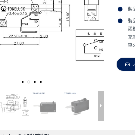
製品
製
濯
充
車