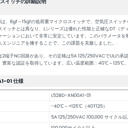
ロスイッチの詳細説明
0A1-01は、8gf～15gfの低荷重マイクロスイッチで、空気圧
イッチとは異なり、Lシリーズは優れた性能と正確なDT（ディップ
ケーションにおいて非常に安定しています。このパラメータを
人エンジニアを擁することで、この課題を克服しました。.
2端子NC回路があり、その定格は5A 125/250VACでULの
豊富な認証を取得しています。広い温度範囲：40℃～125℃、
A1-01 仕様
L52BD-AN00A1-01
-40℃～+125℃（40T125）
5A 125/250VAC 100,000 サイクル
100,000サイクル以上.