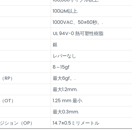
100ΩM以上.
1000VAC、50±60秒。.
UL 94V-0 熱可塑性樹脂
銀
レバーなし
8～15gf
（RP）
最大6gf。.
最大1.2mm.
（OT）
1.25 mm 最小.
最大0.3mm.
ジション（OP）
14.7±0.5ミリメートル