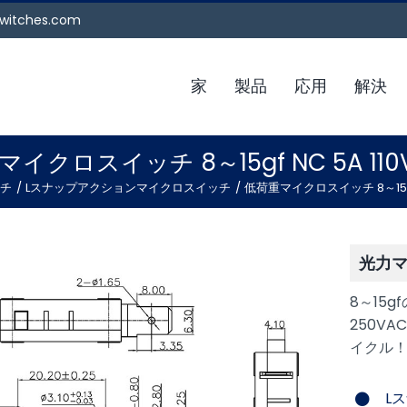
witches.com
家
製品
応用
解決
イクロスイッチ 8～15gf NC 5A 110V
チ
Lスナップアクションマイクロスイッチ
低荷重マイクロスイッチ 8～15gf N
光力
8～15
250V
イクル
L