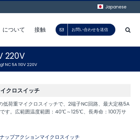
Japanese
について
接触
お問い合わせを送信
 220V
C 5A 110V 220V
マイクロスイッチ
gfの低荷重マイクロスイッチで、2端子NC回路、最大定格5A
ACです。広範囲温度範囲：40℃～125℃、長寿命：100万サ
！
スナップアクションマイクロスイッチ