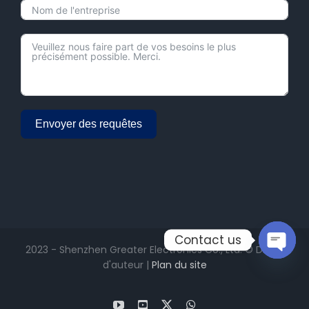
Envoyer des requêtes
Alternative:
Contact us
2023 - Shenzhen Greater Electronics Co., Ltd. © Droits
Open
d'auteur |
Plan du site
chaty
YouTube
Facebook
X
WhatsApp