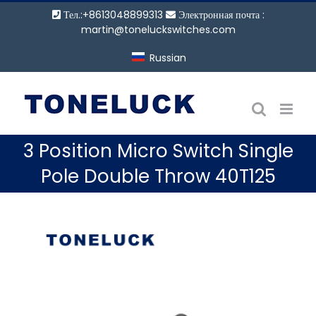
Перейти
Тел.:+8613048899313
Электронная почта :
к
martin@toneluckswitches.com
содержанию
Russian
3 Position Micro Switch Single
Pole Double Throw 40T125