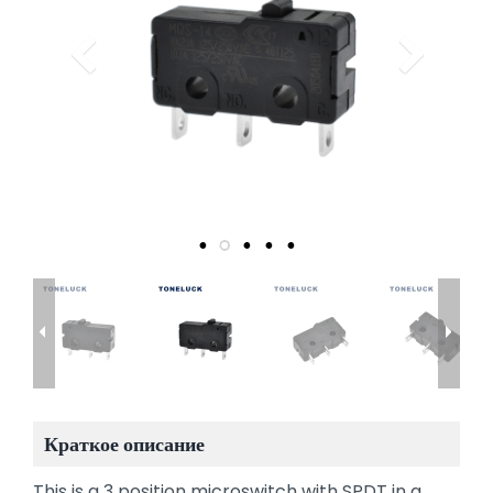
Краткое описание
This is a 3 position microswitch with SPDT in a