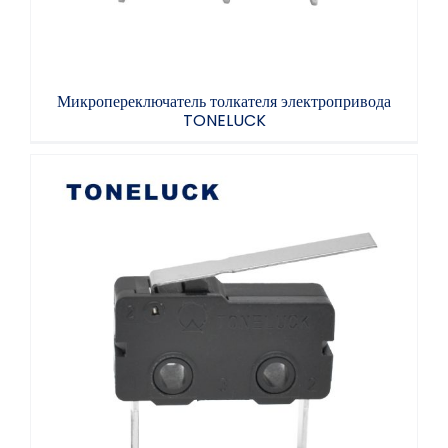
Микропереключатель толкателя электропривода
TONELUCK
Микропереключатель для подметального
робота TONELUCK Микропереключатель для
очистителя воздуха