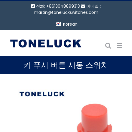
콘
전화: +8613048899313
이메일 :
텐
martin@toneluckswitches.com
츠
Korean
로
건
너
뛰
기
키 푸시 버튼 시동 스위치