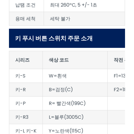
납땜 조건
최대 260ºC, 5 +/- 1초
용매 세척
세탁 불가
키 푸시 버튼 스위치 주문 소개
시리즈
색상 코드
작전 부대
키-S
W=흰색
F1=130 +
키-R
B=검정(C)
F2=180 +
키-P
R= 빨간색(199C)
키-R3
L=블루(3005C)
키-L 키-K
Y=노란색(115C)