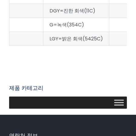
DGY=진한 회색(11C)
G=녹색(354C)
LGY=밝은 회색(5425C)
제품 카테고리
연락처 정보