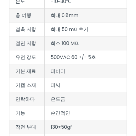
온도
-10~30℃
총 여행
최대 0.8mm
접촉 저항
최대 50 mΩ 초기
절연 저항
최소 100 MΩ.
유전 강도
500VAC 60 +/- 5초
기본 재료
피비티
키캡 소재
피씨
연락하다
은도금
기능
순간적인
작전 부대
130±50gf