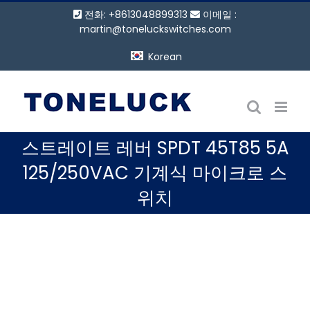
콘
전화: +8613048899313
이메일 :
텐
martin@toneluckswitches.com
츠
Korean
로
건
너
뛰
기
스트레이트 레버 SPDT 45T85 5A
125/250VAC 기계식 마이크로 스
위치