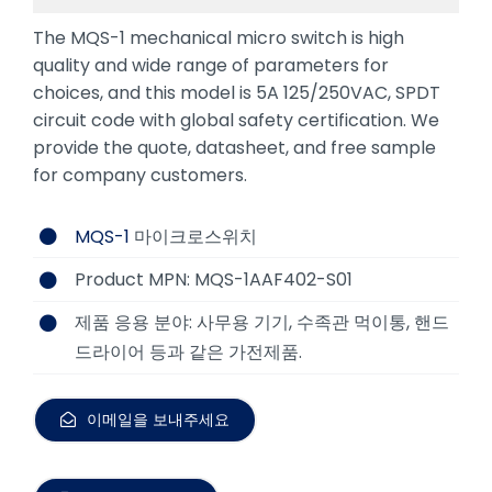
The MQS-1 mechanical micro switch is high
quality and wide range of parameters for
choices, and this model is 5A 125/250VAC, SPDT
circuit code with global safety certification. We
provide the quote, datasheet, and free sample
for company customers.
MQS-1
마이크로스위치
Product MPN: MQS-1AAF402-S01
제품 응용 분야: 사무용 기기, 수족관 먹이통, 핸드
드라이어 등과 같은 가전제품.
이메일을 보내주세요