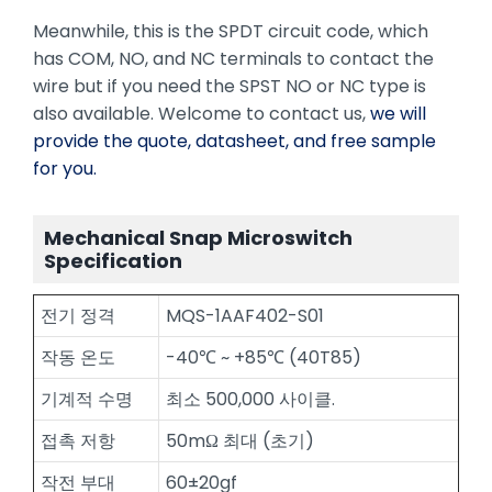
Meanwhile, this is the SPDT circuit code, which
has COM, NO, and NC terminals to contact the
wire but if you need the SPST NO or NC type is
also available. Welcome to contact us,
we will
provide the quote, datasheet, and free sample
for you.
Mechanical Snap Micros
witch
Specification
전기 정격
MQS-1AAF402-S01
작동 온도
-40℃ ~ +85℃ (40T85)
기계적 수명
최소 500,000 사이클.
접촉 저항
50mΩ 최대 (초기)
작전 부대
60±20gf