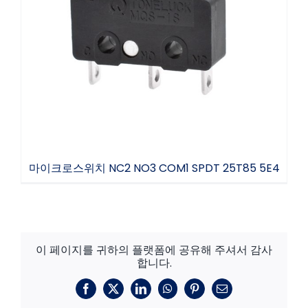
마이크로스위치 NC2 NO3 COM1 SPDT
25T85 5E4
마이크로스위치 NC2 NO3 COM1 SPDT 25T85 5E4
이 페이지를 귀하의 플랫폼에 공유해 주셔서 감사
합니다.
페
X
링
왓
핀
이
이
크
츠
터
메