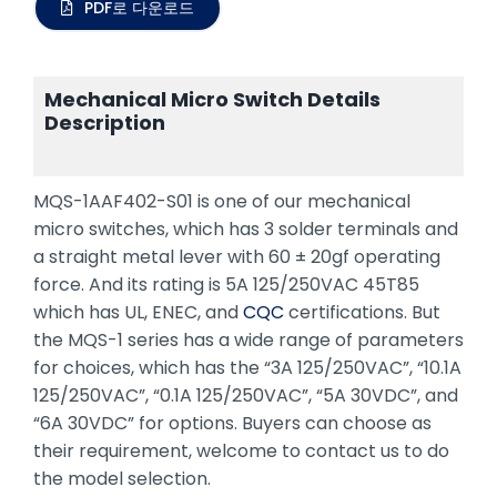
PDF로 다운로드
Mechanical Micro Switch Details
Description
MQS-1AAF402-S01 is one of our mechanical
micro switches, which has 3 solder terminals and
a straight metal lever with 60 ± 20gf operating
force. And its rating is 5A 125/250VAC 45T85
which has UL, ENEC, and
CQC
certifications. But
the MQS-1 series has a wide range of parameters
for choices, which has the “3A 125/250VAC”, “10.1A
125/250VAC”, “0.1A 125/250VAC”, “5A 30VDC”, and
“6A 30VDC” for options. Buyers can choose as
their requirement, welcome to contact us to do
the model selection.