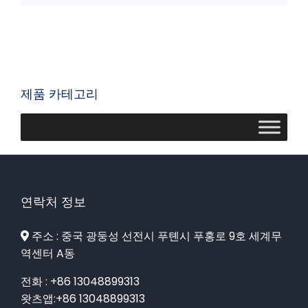
스
드
앱
레
일
북
인
스
트
제품 카테고리
연락처 정보
주소 : 중국 광둥성 선전시 푸톈시 푸홍로 9호 세계무
역센터 A동
전화 : +86 13048899313
왓츠앱:+86 13048899313