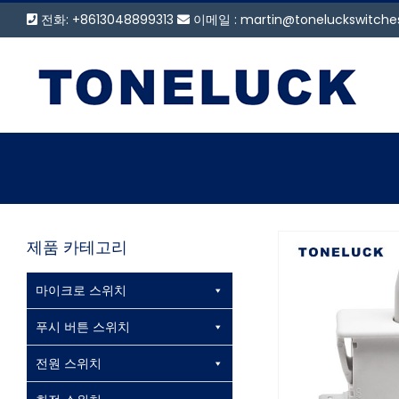
콘
전화: +8613048899313
이메일 :
martin@toneluckswitch
텐
츠
로
건
너
뛰
기
제품 카테고리
마이크로 스위치
푸시 버튼 스위치
TONELUCK 
전원 스위치
도어 조명 제어