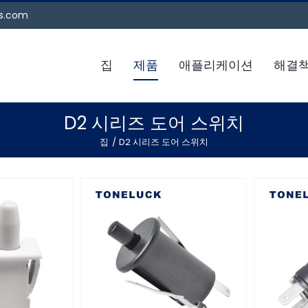
es.com
집
제품
애플리케이션
해결
D2 시리즈 도어 스위치
집
D2 시리즈 도어 스위치
120V 도어 스위치 NO 2A
화이트 냉장고
GE 2A
125/250V 25T200 UL94
 버튼 스위치
용 레인
V-0