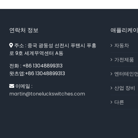
연락처 정보
애플리케
주소 : 중국 광둥성 선전시 푸톈시 푸홍
자동차
로 9호 세계무역센터 A동
가전제품
전화 : +86 13048899313
왓츠앱:+86 13048899313
엔터테인먼
이메일 :
산업 장비
martin@toneluckswitches.com
다른