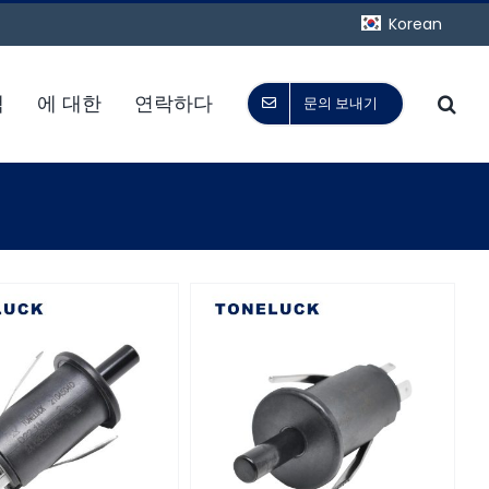
Korean
책
에 대한
연락하다
문의 보내기
 125/250VAC SPDT
냉장고 오븐 전기 박스용 도
지 오븐 도어 스위치
어 작동식 조명 스위치