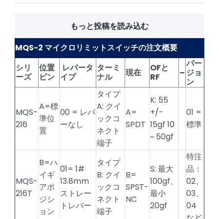
もっと投稿を読み込む
MQS-2 マイクロリミットスイッチの注文概要
バー
シリ
位置
レバータ
ターミ
OFと
現在
–
ジョ
ーズ
ピン
イプ
ナル
RF
ン
タイプ
K: 55
A=標
A: クイ
MQS-
00 = レバ
A=
+/-
01 =
準位
ックコ
216
ーなし
SPDT
15gf 10
標準
置
ネクト
~ 50gf
端子
特注
B=ハ
タイプ
01= 1#
S: 最大
品：
イギ
B: クイ
B=
MQS-
13.8mm
100gf、
02、
アポ
ックコ
SPST-
216T
ストレー
最小
03、
ジシ
ネクト
NC
トレバー
20gf
04
ョン
端子
など.