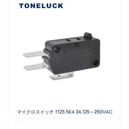
マイクロスイッチ T125 5E4 3A 125～
250VAC
マイクロスイッチ T125 5E4 3A 125～250VAC