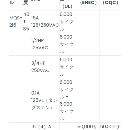
ル
度
（ENEC）
（CQC）
（UL）
40
6,000
MQS-
16A
T
サイク
216
125/250VAC
85
ル
6,000
1/2HP
サイク
125VAC
ル
6,000
3/4HP
サイク
250VAC
ル
6,000
サイク
0.1A
ル +
125VL（タン
6,000
グステン）
サイク
ル
16（4）A
50,000サ
50,000サ