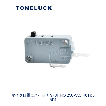
マイクロ電気スイッチ SPST NO 250VAC
40T85 5E4
マイクロ電気スイッチ SPST NO 250VAC 40T85
5E4