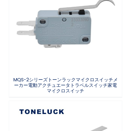
MQS-2シリーズトーンラックマイクロスイッ
チメーカー電動アクチュエータトラベルスイ
ッチ家電マイクロスイッチ
MQS-2シリーズトーンラックマイクロスイッチメ
ーカー電動アクチュエータトラベルスイッチ家電
マイクロスイッチ