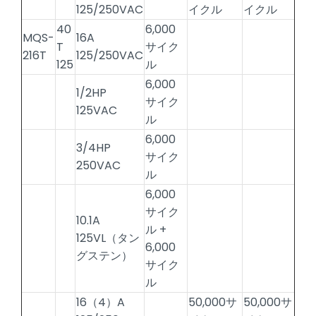
125/250VAC
イクル
イクル
40
6,000
MQS-
16A
T
サイク
216T
125/250VAC
125
ル
6,000
1/2HP
サイク
125VAC
ル
6,000
3/4HP
サイク
250VAC
ル
6,000
サイク
10.1A
ル +
125VL（タン
6,000
グステン）
サイク
ル
16（4）A
50,000サ
50,000サ