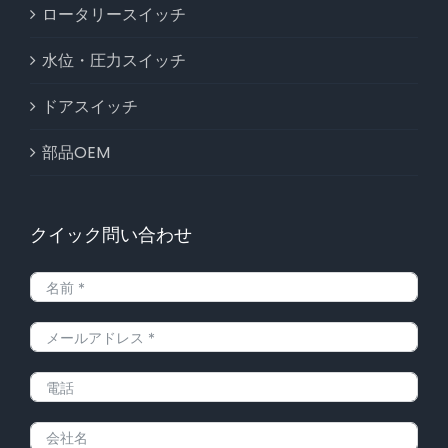
ロータリースイッチ
水位・圧力スイッチ
ドアスイッチ
部品OEM
クイック問い合わせ