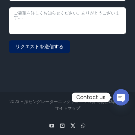
リクエストを送信する
Alternative:
Contact us
2023 - 深セングレーターエレクトロニクス株式会社©著作権|
Open
サイトマップ
chaty
ユ
フ
X
ワ
ー
ェ
ッ