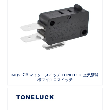
MQS-216 マイクロスイッチ TONELUCK 空気
清浄機マイクロスイッチ
MQS-216 マイクロスイッチ TONELUCK 空気清浄
機マイクロスイッチ