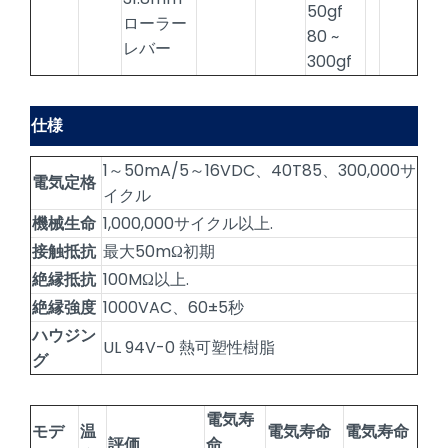
50gf
ローラー
80 ~
レバー
300gf
仕様
1～50mA/5～16VDC、40T85、300,000サ
電気定格
イクル
機械生命
1,000,000サイクル以上.
接触抵抗
最大50mΩ初期
絶縁抵抗
100MΩ以上.
絶縁強度
1000VAC、60±5秒
ハウジン
UL 94V-0 熱可塑性樹脂
グ
電気寿
モデ
温
電気寿命
電気寿命
評価
命