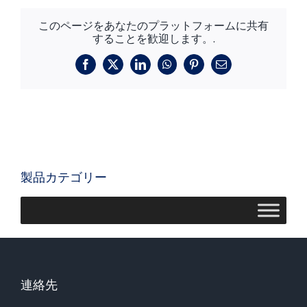
このページをあなたのプラットフォームに共有
することを歓迎します。.
フ
X
リ
ワ
ピ
メ
ェ
ン
ッ
ン
ー
イ
ク
ツ
タ
ル
ス
ト
ア
レ
ブ
イ
ッ
ス
ッ
ン
プ
ト
ク
製品カテゴリー
連絡先