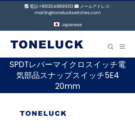
コ
電話:+8613048899313
メールアドレス:
ン
martin@toneluckswitches.com
テ
Japanese
ン
ツ
に
ス
キ
SPDTレバーマイクロスイッチ電
ッ
プ
気部品スナップスイッチ5E4
20mm