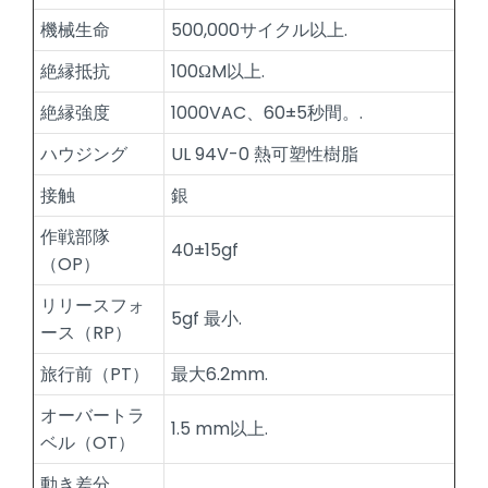
機械生命
500,000サイクル以上.
絶縁抵抗
100ΩM以上.
絶縁強度
1000VAC、60±5秒間。.
ハウジング
UL 94V-0 熱可塑性樹脂
接触
銀
作戦部隊
40±15gf
（OP）
リリースフォ
5gf 最小.
ース（RP）
旅行前（PT）
最大6.2mm.
オーバートラ
1.5 mm以上.
ベル（OT）
動き差分