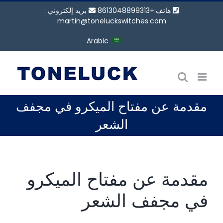
نتقل
هاتف:+8613048899313
بريد إلكتروني :
لى
martin@toneluckswitches.com
لمحتوى
Arabic
مقدمة عن مفتاح الميكرو في مجفف
الشعر
مقدمة عن مفتاح الميكرو
في مجفف الشعر